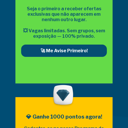
Seja o primeiro a receber ofertas
exclusivas que não aparecem em
nenhum outro lugar.
💥 Vagas limitadas. Sem grupos, sem
exposição — 100% privado.
🚀 Me Avise Primeiro!
💎 Ganhe 1000 pontos agora!