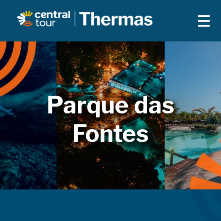
☰
Parque das
Fontes